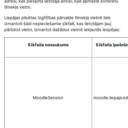
adresi, kas piešķirta lietotāja ierīcei, kad apmeklē konkrētu
tīmekļa vietni.
Liepājas pilsētas Izglītības pārvalde tīmekļa vietnē tiek
izmantoti šādi nepieciešamie sīkfaili, kas lietotājam ļauj
pārlūkot vietni, izmantot dažādus vietnē iekļautās iespējas:
Sīkfaila nosaukums
Sīkfaila īpašni
MoodleSession
moodle.liepaja.ed