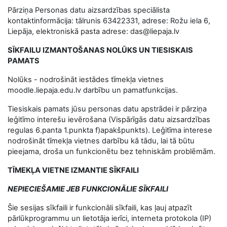
Pārziņa Personas datu aizsardzības speciālista
kontaktinformācija: tālrunis 63422331, adrese: Rožu iela 6,
Liepāja, elektroniskā pasta adrese: das@liepaja.lv
SĪKFAILU IZMANTOŠANAS NOLŪKS UN TIESISKAIS
PAMATS
Nolūks - nodrošināt iestādes tīmekļa vietnes
moodle.liepaja.edu.lv darbību un pamatfunkcijas.
Tiesiskais pamats jūsu personas datu apstrādei ir pārziņa
leģitīmo interešu ievērošana (Vispārīgās datu aizsardzības
regulas 6.panta 1.punkta f)apakšpunkts). Leģitīma interese
nodrošināt tīmekļa vietnes darbību kā tādu, lai tā būtu
pieejama, droša un funkcionētu bez tehniskām problēmām.
TĪMEKĻA VIETNE IZMANTIE SĪKFAILI
NEPIECIEŠAMIE JEB FUNKCIONĀLIE SĪKFAILI
Šie sesijas sīkfaili ir funkcionāli sīkfaili, kas ļauj atpazīt
pārlūkprogrammu un lietotāja ierīci, interneta protokola (IP)