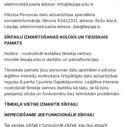
elektroniskā pasta adrese: info@liepaja.edu.lv
Pārziņa Personas datu aizsardzības speciālista
kontaktinformācija: tālrunis 63422331, adrese: Rožu iela 6,
Liepāja, elektroniskā pasta adrese: das@liepaja.lv
SĪKFAILU IZMANTOŠANAS NOLŪKS UN TIESISKAIS
PAMATS
Nolūks - nodrošināt iestādes tīmekļa vietnes
moodle.liepaja.edu.lv darbību un pamatfunkcijas.
Tiesiskais pamats jūsu personas datu apstrādei ir pārziņa
leģitīmo interešu ievērošana (Vispārīgās datu aizsardzības
regulas 6.panta 1.punkta f)apakšpunkts). Leģitīma interese
nodrošināt tīmekļa vietnes darbību kā tādu, lai tā būtu
pieejama, droša un funkcionētu bez tehniskām problēmām.
TĪMEKĻA VIETNE IZMANTIE SĪKFAILI
NEPIECIEŠAMIE JEB FUNKCIONĀLIE SĪKFAILI
Šie sesijas sīkfaili ir funkcionāli sīkfaili, kas ļauj atpazīt