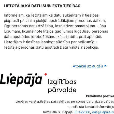
LIETOTĀJA KĀ DATU SUBJEKTA TIESĪBAS
Informējam, ka lietotajām kā datu subjektam ir tiesības
pieprasīt pārzinim piekļūt apstrādātajiem personas datiem,
lūgt personas datu dzēšanu, iesniedzot pamatojumu Jūsu
lūgumam, likumā noteiktajos gadījumos lūgt Jūsu personas
datu apstrādes ierobežošanu, kā arī iebilst pret apstrādi.
Lietotājam ir tiesības iesniegt sūdzību par nelikumīgu
lietotāja personas datu apstrādi Datu valsts inspekcijā.
Atpakaļ uz augšu
Privātuma politika
Liepājas valstspilsētas pašvaldības personas datu aizsardzības
speciālista kontaktinformāciju
Rožu iela 6, Liepāja,
63422331
,
das@liepaja.lv