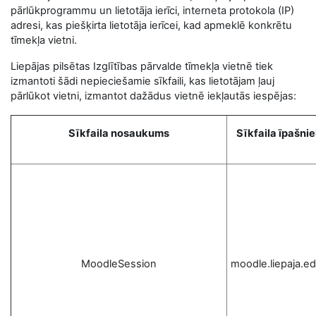
pārlūkprogrammu un lietotāja ierīci, interneta protokola (IP)
adresi, kas piešķirta lietotāja ierīcei, kad apmeklē konkrētu
tīmekļa vietni.
Liepājas pilsētas Izglītības pārvalde tīmekļa vietnē tiek
izmantoti šādi nepieciešamie sīkfaili, kas lietotājam ļauj
pārlūkot vietni, izmantot dažādus vietnē iekļautās iespējas:
Sīkfaila nosaukums
Sīkfaila īpašni
MoodleSession
moodle.liepaja.ed