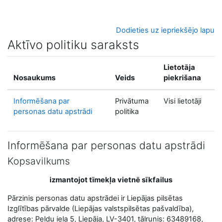
Atvērt galveno saturu
Dodieties uz iepriekšējo lapu
Aktīvo politiku saraksts
Lietotāja
Nosaukums
Veids
piekrišana
Informēšana par
Privātuma
Visi lietotāji
personas datu apstrādi
politika
Informēšana par personas datu apstrādi
Kopsavilkums
izmantojot tīmekļa vietnē sīkfailus
Pārzinis personas datu apstrādei ir Liepājas pilsētas
Izglītības pārvalde (Liepājas valstspilsētas pašvaldība),
adrese: Peldu iela 5, Liepāja, LV-3401, tālrunis: 63489168,