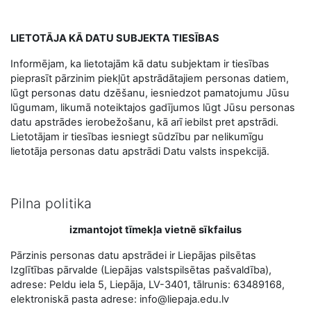
LIETOTĀJA KĀ DATU SUBJEKTA TIESĪBAS
Informējam, ka lietotajām kā datu subjektam ir tiesības
pieprasīt pārzinim piekļūt apstrādātajiem personas datiem,
lūgt personas datu dzēšanu, iesniedzot pamatojumu Jūsu
lūgumam, likumā noteiktajos gadījumos lūgt Jūsu personas
datu apstrādes ierobežošanu, kā arī iebilst pret apstrādi.
Lietotājam ir tiesības iesniegt sūdzību par nelikumīgu
lietotāja personas datu apstrādi Datu valsts inspekcijā.
Pilna politika
izmantojot tīmekļa vietnē sīkfailus
Pārzinis personas datu apstrādei ir Liepājas pilsētas
Izglītības pārvalde (Liepājas valstspilsētas pašvaldība),
adrese: Peldu iela 5, Liepāja, LV-3401, tālrunis: 63489168,
elektroniskā pasta adrese: info@liepaja.edu.lv