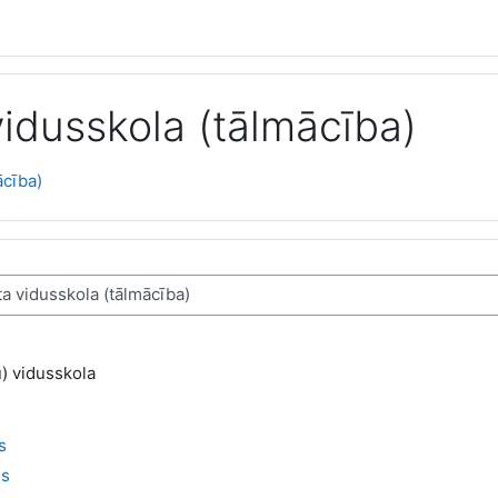
idusskola (tālmācība)
ācība)
) vidusskola
s
is