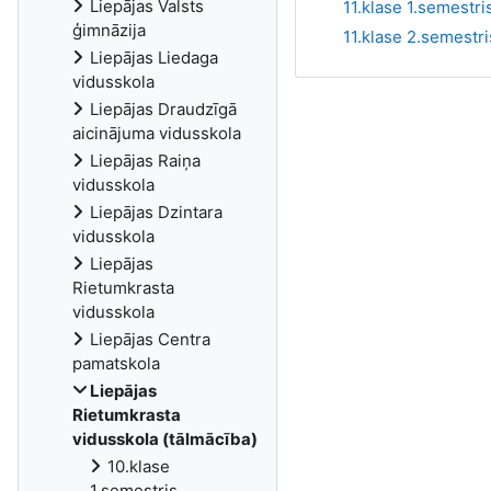
Liepājas Valsts
11.klase 1.semestri
ģimnāzija
11.klase 2.semestri
Liepājas Liedaga
vidusskola
Liepājas Draudzīgā
aicinājuma vidusskola
Liepājas Raiņa
vidusskola
Liepājas Dzintara
vidusskola
Liepājas
Rietumkrasta
vidusskola
Liepājas Centra
pamatskola
Liepājas
Rietumkrasta
vidusskola (tālmācība)
10.klase
1.semestris