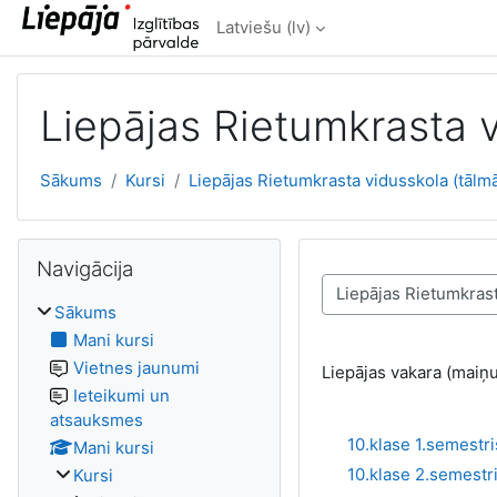
Atvērt galveno saturu
Latviešu ‎(lv)‎
Liepājas Rietumkrasta v
Sākums
Kursi
Liepājas Rietumkrasta vidusskola (tālm
Izlaist Navigācija
Navigācija
Kursu kategorijas
Sākums
Mani kursi
Vietnes jaunumi
Liepājas vakara (maiņu
Ieteikumi un
atsauksmes
10.klase 1.semestri
Mani kursi
10.klase 2.semestr
Kursi