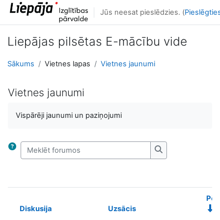
Atvērt galveno saturu
Jūs neesat pieslēdzies. (
Pieslēgtie
Liepājas pilsētas E-mācību vide
Sākums
Vietnes lapas
Vietnes jaunumi
Vietnes jaunumi
Izpildes nosacījumi
Vispārēji jaunumi un paziņojumi
Meklēt forumos
Meklēt forumos
Pēd
Diskusija
Uzsācis
Statuss