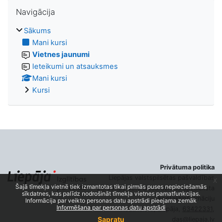
Izlaist Navigācija
Navigācija
Sākums
Mani kursi
Vietnes jaunumi
Ieteikumi un atsauksmes
Mani kursi
Kursi
Privātuma politika
Liepājas valstspilsētas pašvaldības
x
Šajā tīmekļa vietnē tiek izmantotas tikai pirmās puses nepieciešamās
personas datu aizsardzības speciālista
sīkdatnes, kas palīdz nodrošināt tīmekļa vietnes pamatfunkcijas.
kontaktinformāciju
Informācija par veikto personas datu apstrādi pieejama zemāk
Informēšana par personas datu apstrādi
Rožu iela 6, Liepāja,
63422331
,
Sapratu
das@liepaja.lv