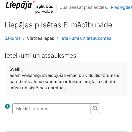
Atvērt galveno saturu
Jūs neesat pieslēdzies. (
Pieslēgtie
Liepājas pilsētas E-mācību vide
Sākums
Vietnes lapas
Ieteikumi un atsauksmes
Ieteikumi un atsauksmes
Izpildes nosacījumi
Sveiki,
esam veiksmīgi izveidojuši E-mācību vidi. Šis forums ir
paredzēts atsauksmēm un ieteikumiem, lai uzlabotu
mūsu un sistēmas darbības.
Meklēt forumos
Meklēt forumos