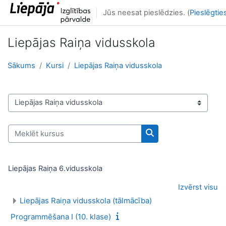
Atvērt galveno saturu
Jūs neesat pieslēdzies. (
Pieslēgtie
Liepājas Raiņa vidusskola
Sākums
Kursi
Liepājas Raiņa vidusskola
Kursu kategorijas
Meklēt kursus
Meklēt kursus
Liepājas Raiņa 6.vidusskola
Izvērst visu
Liepājas Raiņa vidusskola (tālmācība)
Programmēšana I (10. klase)