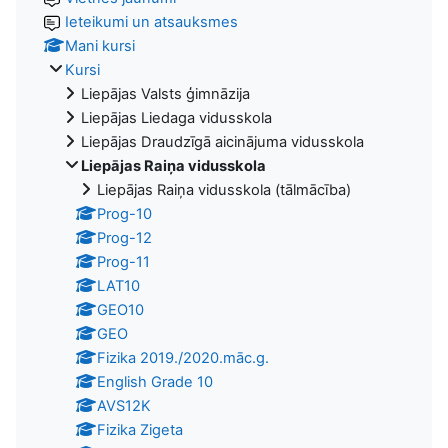
Ieteikumi un atsauksmes
Mani kursi
Kursi
Liepājas Valsts ģimnāzija
Liepājas Liedaga vidusskola
Liepājas Draudzīgā aicinājuma vidusskola
Liepājas Raiņa vidusskola
Liepājas Raiņa vidusskola (tālmācība)
Prog-10
Prog-12
Prog-11
LAT10
GEO10
GEO
Fizika 2019./2020.māc.g.
English Grade 10
AVS12K
Fizika Zigeta