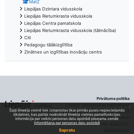
MatZ
Liepājas Dzintara vidusskola
Liepājas Rietumkrasta vidusskola
Liepājas Centra pamatskola
Liepājas Rietumkrasta vidusskola (tālmācība)
Citi
Pedagogu tālākizglītība
Zinātnes un izglītības inovāciju centrs
Privātuma politika
Liepājas valstspilsētas pašvaldības
x
Šajā tīmekļa vietnē tiek izmantotas tikai pirmās puses nepieciešamās
personas datu aizsardzības speciālista
sīkdatnes, kas palīdz nodrošināt tīmekļa vietnes pamatfunkcijas.
kontaktinformāciju
Informācija par veikto personas datu apstrādi pieejama zemāk
Informēšana par personas datu apstrādi
Rožu iela 6, Liepāja,
63422331
,
Sapratu
das@liepaja.lv