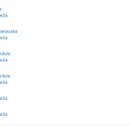
a
Meža
manauska
Meža
ārdule
Meža
ārdule
Meža
Meža
Meža