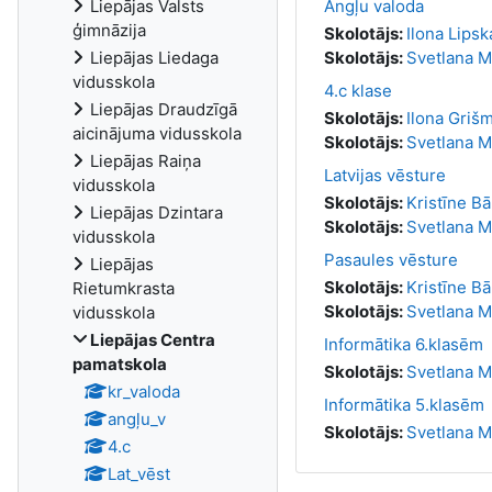
Angļu valoda
Liepājas Valsts
ģimnāzija
Skolotājs:
Ilona Lipsk
Skolotājs:
Svetlana 
Liepājas Liedaga
vidusskola
4.c klase
Liepājas Draudzīgā
Skolotājs:
Ilona Griš
aicinājuma vidusskola
Skolotājs:
Svetlana 
Liepājas Raiņa
Latvijas vēsture
vidusskola
Skolotājs:
Kristīne B
Liepājas Dzintara
Skolotājs:
Svetlana 
vidusskola
Pasaules vēsture
Liepājas
Skolotājs:
Kristīne B
Rietumkrasta
Skolotājs:
Svetlana 
vidusskola
Liepājas Centra
Informātika 6.klasēm
pamatskola
Skolotājs:
Svetlana 
kr_valoda
Informātika 5.klasēm
angļu_v
Skolotājs:
Svetlana 
4.c
Lat_vēst