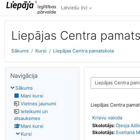
Atvērt galveno saturu
Latviešu ‎(lv)‎
Liepājas Centra pamats
Sākums
Kursi
Liepājas Centra pamatskola
Izlaist Navigācija
Navigācija
Kursu kategorijas
Sākums
Mani kursi
Vietnes jaunumi
Liepājas Centra pamat
Ieteikumi un
Krievu valoda
atsauksmes
Skolotājs:
Oļesja Adi
Mani kursi
Skolotājs:
Svetlana 
Kursi