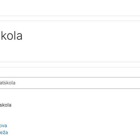
kola
skola
lova
Meža