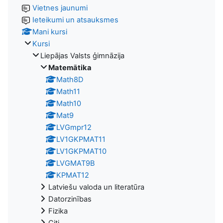
Vietnes jaunumi
Ieteikumi un atsauksmes
Mani kursi
Kursi
Liepājas Valsts ģimnāzija
Matemātika
Math8D
Math11
Math10
Mat9
LVGmpr12
LV1GKPMAT11
LV1GKPMAT10
LVGMAT9B
KPMAT12
Latviešu valoda un literatūra
Datorzinības
Fizika
Citi