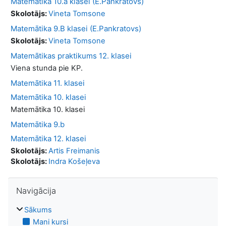
Matemātika 10.a klasei (E.Pankratovs)
Skolotājs:
Vineta Tomsone
Matemātika 9.B klasei (E.Pankratovs)
Skolotājs:
Vineta Tomsone
Matemātikas praktikums 12. klasei
Viena stunda pie KP.
Matemātika 11. klasei
Matemātika 10. klasei
Matemātika 10. klasei
Matemātika 9.b
Matemātika 12. klasei
Skolotājs:
Artis Freimanis
Skolotājs:
Indra Košeļeva
Izlaist Navigācija
Navigācija
Sākums
Mani kursi