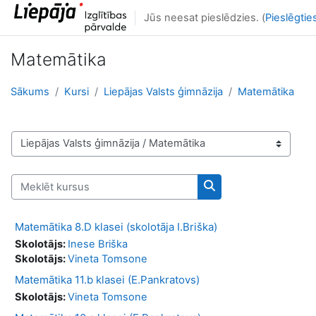
Atvērt galveno saturu
Jūs neesat pieslēdzies. (
Pieslēgtie
Matemātika
Sākums
Kursi
Liepājas Valsts ģimnāzija
Matemātika
Kursu kategorijas
Meklēt kursus
Meklēt kursus
Matemātika 8.D klasei (skolotāja I.Briška)
Skolotājs:
Inese Briška
Skolotājs:
Vineta Tomsone
Matemātika 11.b klasei (E.Pankratovs)
Skolotājs:
Vineta Tomsone