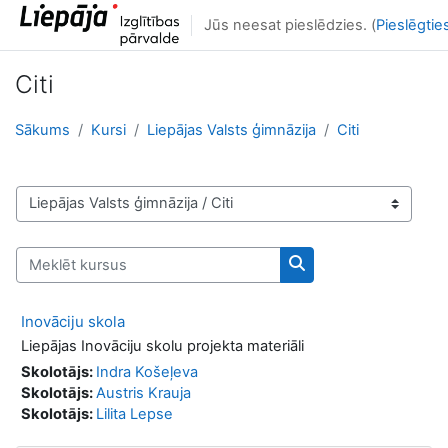
Atvērt galveno saturu
Jūs neesat pieslēdzies. (
Pieslēgtie
Citi
Sākums
Kursi
Liepājas Valsts ģimnāzija
Citi
Kursu kategorijas
Meklēt kursus
Meklēt kursus
Inovāciju skola
Liepājas Inovāciju skolu projekta materiāli
Skolotājs:
Indra Košeļeva
Skolotājs:
Austris Krauja
Skolotājs:
Lilita Lepse