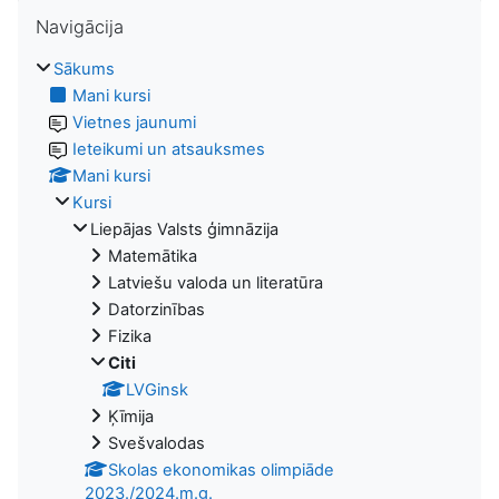
Izlaist Navigācija
Navigācija
Sākums
Mani kursi
Vietnes jaunumi
Ieteikumi un atsauksmes
Mani kursi
Kursi
Liepājas Valsts ģimnāzija
Matemātika
Latviešu valoda un literatūra
Datorzinības
Fizika
Citi
LVGinsk
Ķīmija
Svešvalodas
Skolas ekonomikas olimpiāde
2023./2024.m.g.