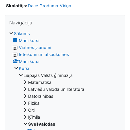
Skolotājs:
Dace Groduma-Vīriņa
Izlaist Navigācija
Navigācija
Sākums
Mani kursi
Vietnes jaunumi
Ieteikumi un atsauksmes
Mani kursi
Kursi
Liepājas Valsts ģimnāzija
Matemātika
Latviešu valoda un literatūra
Datorzinības
Fizika
Citi
Ķīmija
Svešvalodas