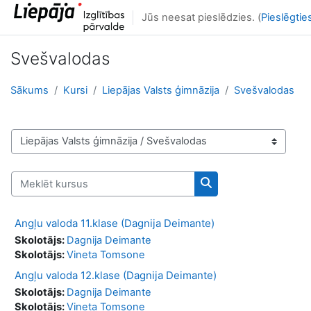
Atvērt galveno saturu
Jūs neesat pieslēdzies. (
Pieslēgtie
Svešvalodas
Sākums
Kursi
Liepājas Valsts ģimnāzija
Svešvalodas
Kursu kategorijas
Meklēt kursus
Meklēt kursus
Angļu valoda 11.klase (Dagnija Deimante)
Skolotājs:
Dagnija Deimante
Skolotājs:
Vineta Tomsone
Angļu valoda 12.klase (Dagnija Deimante)
Skolotājs:
Dagnija Deimante
Skolotājs:
Vineta Tomsone