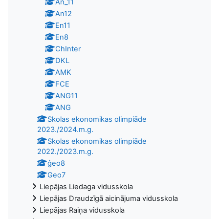
An_11
An12
En11
En8
ChInter
DKL
AMK
FCE
ANG11
ANG
Skolas ekonomikas olimpiāde
2023./2024.m.g.
Skolas ekonomikas olimpiāde
2022./2023.m.g.
ģeo8
Geo7
Liepājas Liedaga vidusskola
Liepājas Draudzīgā aicinājuma vidusskola
Liepājas Raiņa vidusskola