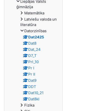
Liepājas Valsts
ģimnāzija
Matemātika
Latviešu valoda un
literatūra
Datorzinības
Dat2425
Dat8
Dat_24
D7_T
PrI_10
Pr I
Pr II
Dat9
DDT
Dat10_21
Dat8kl
Fizika