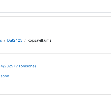
as
Dat2425
Kopsavilkums
024/2025 (V.Tomsone)
msone