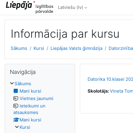
Atvērt galveno saturu
Latviešu ‎(lv)‎
Informācija par kursu
Sākums
Kursi
Liepājas Valsts ģimnāzija
Datorzinīb
Izlaist Navigācija
Navigācija
Datorika 10.klasei 2
Sākums
Mani kursi
Skolotājs:
Vineta To
Vietnes jaunumi
Ieteikumi un
atsauksmes
Mani kursi
Kursi