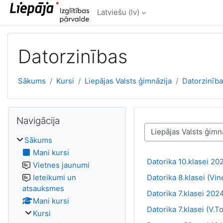
Atvērt galveno saturu
Latviešu ‎(lv)‎
Datorzinības
Sākums
Kursi
Liepājas Valsts ģimnāzija
Datorzinīb
Izlaist Navigācija
Navigācija
Kursu kategorijas
Sākums
Mani kursi
Datorika 10.klasei 2
Vietnes jaunumi
Datorika 8.klasei (Vi
Ieteikumi un
atsauksmes
Datorika 7.klasei 2024.
Mani kursi
Datorika 7.klasei (V.
Kursi