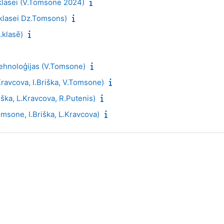
klasei (V.Tomsone 2024)
klasei Dz.Tomsons)
.klasē)
tehnoloģijas (V.Tomsone)
Kravcova, I.Briška, V.Tomsone)
riška, L.Kravcova, R.Putenis)
omsone, I.Briška, L.Kravcova)