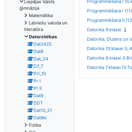
Programmēšana I 10.
Liepājas Valsts
ģimnāzija
Programmēšana I (11.
Matemātika
Programmēšana II (12
Latviešu valoda un
literatūra
Datorika 9.klasei
Datorzinības
Datorika, Dizains un 
Dat2425
Datorika 10.klasei (L.
Dat8
Datorika 8.klasei (I.B
Dat_24
D7_T
Datorika 7.klasei (V.T
PrI_10
Pr I
Pr II
Dat9
DDT
Dat10_21
Dat8kl
Fizika