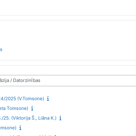
as
024/2025 (V.Tomsone)
neta Tomsone)
/25. (Viktorija Š., Liāna K.)
Tomsone)