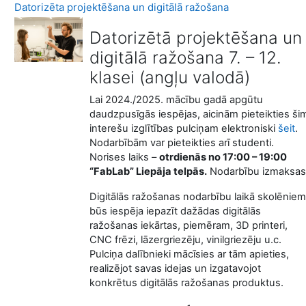
Datorizēta projektēšana un digitālā ražošana
Datorizētā projektēšana un
digitālā ražošana 7. – 12.
klasei (angļu valodā)
Lai 2024./2025. mācību gadā apgūtu
daudzpusīgās iespējas, aicinām pieteikties ši
interešu izglītības pulciņam elektroniski
šeit
.
Nodarbībām var pieteikties arī studenti.
Norises laiks –
otrdienās no 17:00 – 19:00
“FabLab” Liepāja telpās.
Nodarbību izmaksas
Digitālās ražošanas nodarbību laikā skolēniem
būs iespēja iepazīt dažādas digitālās
ražošanas iekārtas, piemēram, 3D printeri,
CNC frēzi, lāzergriezēju, vinilgriezēju u.c.
Pulciņa dalībnieki mācīsies ar tām apieties,
realizējot savas idejas un izgatavojot
konkrētus digitālās ražošanas produktus.