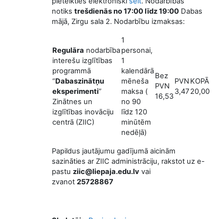
pieteikties elektroniski
šeit
. Nodarbības
notiks
trešdienās no 17:00 līdz 19:00
Dabas
mājā, Zirgu sala 2. Nodarbību izmaksas:
1
Regulāra
nodarbība
personai,
interešu izglītības
1
programmā
kalendārā
Bez
“
Dabaszinātņu
mēneša
PVN
KOPĀ
PVN
eksperimenti
”
maksa (
3,47
20,00
16,53
Zinātnes un
no 90
izglītības inovāciju
līdz 120
centrā (ZIIC)
minūtēm
nedēļā)
Papildus jautājumu gadījumā aicinām
sazināties ar ZIIC administrāciju, rakstot uz e-
pastu
ziic@liepaja.edu.lv
vai
zvanot
25728867