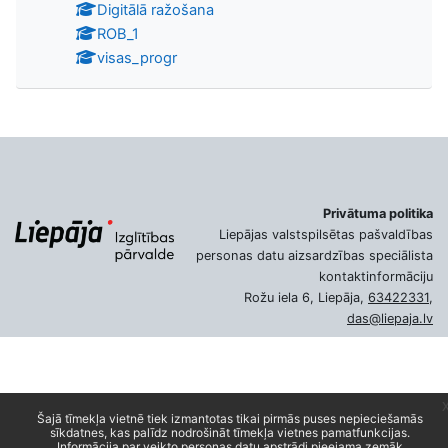
Digitālā ražošana
ROB_1
visas_progr
Privātuma politika
Liepājas valstspilsētas pašvaldības
personas datu aizsardzības speciālista
kontaktinformāciju
Rožu iela 6, Liepāja,
63422331
,
das@liepaja.lv
Šajā tīmekļa vietnē tiek izmantotas tikai pirmās puses nepieciešamās
sīkdatnes, kas palīdz nodrošināt tīmekļa vietnes pamatfunkcijas.
Informācija par veikto personas datu apstrādi pieejama zemāk