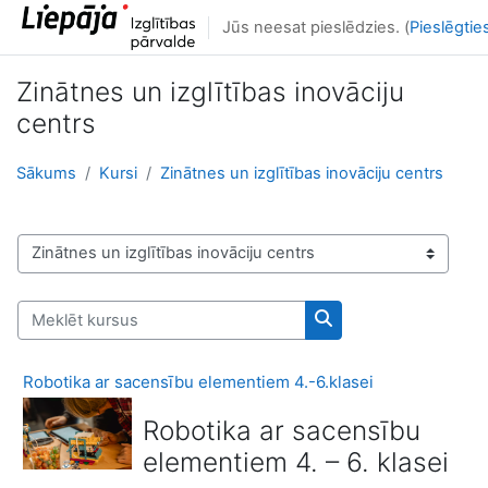
Atvērt galveno saturu
Jūs neesat pieslēdzies. (
Pieslēgtie
Zinātnes un izglītības inovāciju
centrs
Sākums
Kursi
Zinātnes un izglītības inovāciju centrs
Kursu kategorijas
Meklēt kursus
Meklēt kursus
Robotika ar sacensību elementiem 4.-6.klasei
Robotika ar sacensību
elementiem 4. – 6. klasei