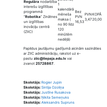
Regulāra
nodarbība
1
interešu izglītības
kalendārā
programmā
Bez
mēneša
PVN
KOPĀ
“
Robotika
” Zinātnes
PVN
maksa (
3,47
20,00
un izglītības
16,53
no 90 līdz
inovāciju centrā
120
(ZIIC)
minūtēm
nedēļā)
Papildus jautājumu gadījumā aicinām sazināties
ar ZIIC administrāciju, rakstot uz e-
pastu
ziic@liepaja.edu.lv
vai
zvanot
25728867
.
Skolotājs:
Rogier Jupin
Skolotājs:
Sintija Ozoliņa
Skolotājs:
Justīne Rusakova
Skolotājs:
Ņikita Semeņuks
Skolotājs:
Aleksandrs Supruns