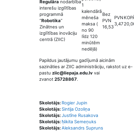
Regulāra
nodarbība
1
interešu izglītības
kalendārā
programmā
Bez
mēneša
PVN
KOP
“
Robotika
”
PVN
maksa (
3,47
20,0
Zinātnes un
16,53
no 90
izglītības inovāciju
līdz 120
centrā (ZIIC)
minūtēm
nedēļā)
Papildus jautājumu gadījumā aicinām
sazināties ar ZIIC administrāciju, rakstot uz e-
pastu
ziic@liepaja.edu.lv
vai
zvanot
25728867
.
Skolotājs:
Rogier Jupin
Skolotājs:
Sintija Ozoliņa
Skolotājs:
Justīne Rusakova
Skolotājs:
Ņikita Semeņuks
Skolotājs:
Aleksandrs Supruns