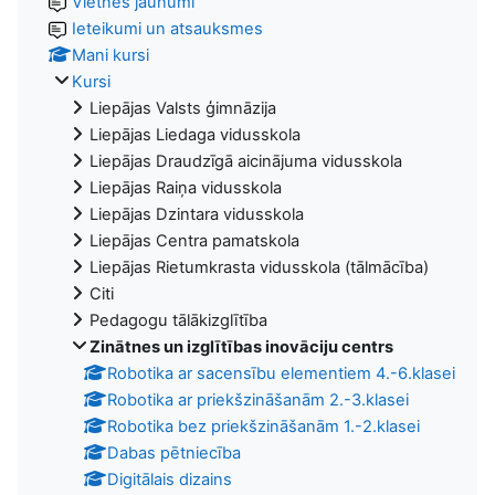
Vietnes jaunumi
Ieteikumi un atsauksmes
Mani kursi
Kursi
Liepājas Valsts ģimnāzija
Liepājas Liedaga vidusskola
Liepājas Draudzīgā aicinājuma vidusskola
Liepājas Raiņa vidusskola
Liepājas Dzintara vidusskola
Liepājas Centra pamatskola
Liepājas Rietumkrasta vidusskola (tālmācība)
Citi
Pedagogu tālākizglītība
Zinātnes un izglītības inovāciju centrs
Robotika ar sacensību elementiem 4.-6.klasei
Robotika ar priekšzināšanām 2.-3.klasei
Robotika bez priekšzināšanām 1.-2.klasei
Dabas pētniecība
Digitālais dizains