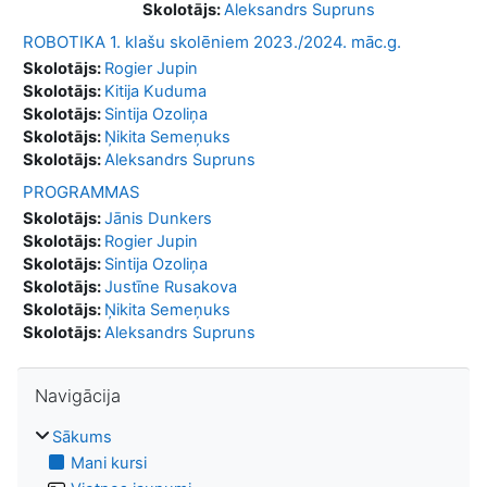
Skolotājs:
Aleksandrs Supruns
ROBOTIKA 1. klašu skolēniem 2023./2024. māc.g.
Skolotājs:
Rogier Jupin
Skolotājs:
Kitija Kuduma
Skolotājs:
Sintija Ozoliņa
Skolotājs:
Ņikita Semeņuks
Skolotājs:
Aleksandrs Supruns
PROGRAMMAS
Skolotājs:
Jānis Dunkers
Skolotājs:
Rogier Jupin
Skolotājs:
Sintija Ozoliņa
Skolotājs:
Justīne Rusakova
Skolotājs:
Ņikita Semeņuks
Skolotājs:
Aleksandrs Supruns
Izlaist Navigācija
Navigācija
Sākums
Mani kursi