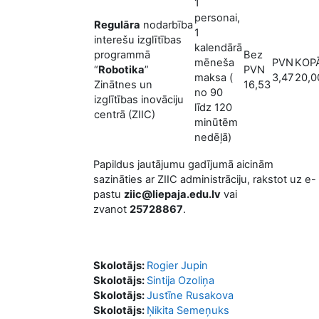
1
personai,
Regulāra
nodarbība
1
interešu izglītības
kalendārā
programmā
Bez
mēneša
PVN
KOP
“
Robotika
”
PVN
maksa (
3,47
20,0
Zinātnes un
16,53
no 90
izglītības inovāciju
līdz 120
centrā (ZIIC)
minūtēm
nedēļā)
Papildus jautājumu gadījumā aicinām
sazināties ar ZIIC administrāciju, rakstot uz e-
pastu
ziic@liepaja.edu.lv
vai
zvanot
25728867
.
Skolotājs:
Rogier Jupin
Skolotājs:
Sintija Ozoliņa
Skolotājs:
Justīne Rusakova
Skolotājs:
Ņikita Semeņuks