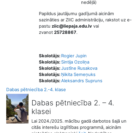
nedēļā)
Papildus jautājumu gadījumā aicinām
sazināties ar ZIIC administrāciju, rakstot uz e-
pastu
ziic@liepaja.edu.lv
vai
zvanot
25728867
.
Skolotājs:
Rogier Jupin
Skolotājs:
Sintija Ozoliņa
Skolotājs:
Justīne Rusakova
Skolotājs:
Ņikita Semeņuks
Skolotājs:
Aleksandrs Supruns
Dabas pētniecība 2.-4. klase
Dabas pētniecība 2. – 4.
klasei
Lai 2024./2025. mācību gadā darbotos šajā un
citās interešu izglītības programmā, aicinām