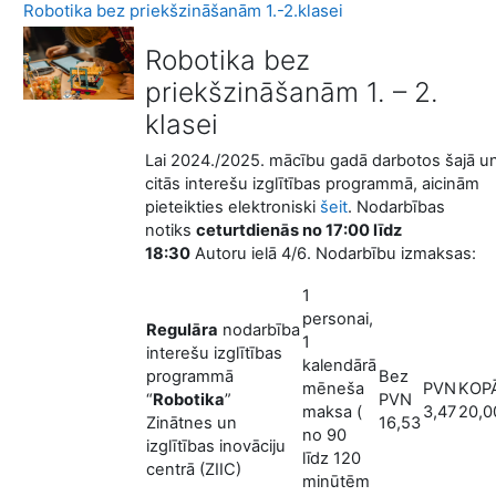
Robotika bez priekšzināšanām 1.-2.klasei
Robotika bez
priekšzināšanām 1. – 2.
klasei
Lai 2024./2025. mācību gadā darbotos šajā u
citās interešu izglītības programmā, aicinām
pieteikties elektroniski
šeit
. Nodarbības
notiks
ceturtdienās no 17:00 līdz
18:30
Autoru ielā 4/6. Nodarbību izmaksas:
1
personai,
Regulāra
nodarbība
1
interešu izglītības
kalendārā
programmā
Bez
mēneša
PVN
KOP
“
Robotika
”
PVN
maksa (
3,47
20,0
Zinātnes un
16,53
no 90
izglītības inovāciju
līdz 120
centrā (ZIIC)
minūtēm