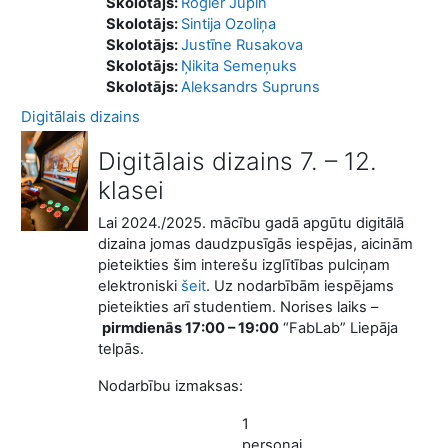
Skolotājs:
Rogier Jupin
Skolotājs:
Sintija Ozoliņa
Skolotājs:
Justīne Rusakova
Skolotājs:
Ņikita Semeņuks
Skolotājs:
Aleksandrs Supruns
Digitālais dizains
Digitālais dizains 7. – 12.
klasei
Lai 2024./2025. mācību gadā apgūtu digitālā
dizaina jomas daudzpusīgās iespējas, aicinām
pieteikties šim interešu izglītības pulciņam
elektroniski
šeit
. Uz nodarbībām iespējams
pieteikties arī studentiem. Norises laiks –
pirmdienās 17:00 – 19:00
“FabLab” Liepāja
telpās.
Nodarbību izmaksas:
1
personai,