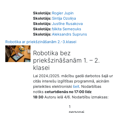
Skolotājs:
Rogier Jupin
Skolotājs:
Sintija Ozoliņa
Skolotājs:
Justīne Rusakova
Skolotājs:
Ņikita Semeņuks
Skolotājs:
Aleksandrs Supruns
Robotika ar priekšzināšanām 2.-3.klasei
Robotika bez
priekšzināšanām 1. – 2.
klasei
Lai 2024./2025. mācību gadā darbotos šajā u
citās interešu izglītības programmā, aicinām
pieteikties elektroniski
šeit
. Nodarbības
notiks
ceturtdienās no 17:00 līdz
18:30
Autoru ielā 4/6. Nodarbību izmaksas:
1
personai,