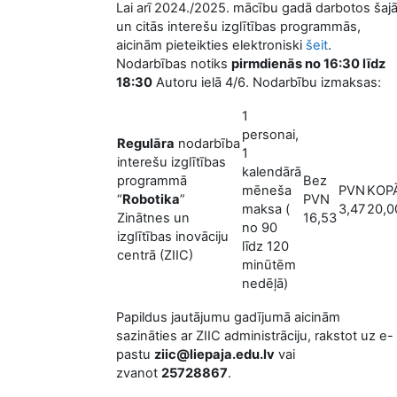
Lai arī 2024./2025. mācību gadā darbotos šaj
un citās interešu izglītības programmās,
aicinām pieteikties elektroniski
šeit
.
Nodarbības notiks
pirmdienās no 16:30 līdz
18:30
Autoru ielā 4/6. Nodarbību izmaksas:
1
personai,
Regulāra
nodarbība
1
interešu izglītības
kalendārā
programmā
Bez
mēneša
PVN
KOP
“
Robotika
”
PVN
maksa (
3,47
20,0
Zinātnes un
16,53
no 90
izglītības inovāciju
līdz 120
centrā (ZIIC)
minūtēm
nedēļā)
Papildus jautājumu gadījumā aicinām
sazināties ar ZIIC administrāciju, rakstot uz e-
pastu
ziic@liepaja.edu.lv
vai
zvanot
25728867
.