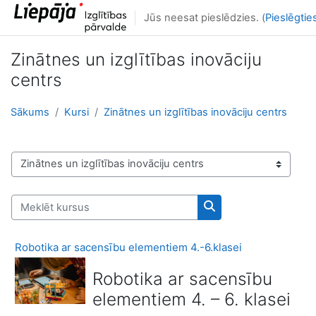
Atvērt galveno saturu
Jūs neesat pieslēdzies. (
Pieslēgtie
Zinātnes un izglītības inovāciju
centrs
Sākums
Kursi
Zinātnes un izglītības inovāciju centrs
Kursu kategorijas
Meklēt kursus
Meklēt kursus
Robotika ar sacensību elementiem 4.-6.klasei
Robotika ar sacensību
elementiem 4. – 6. klasei