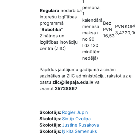
1
personai,
Regulāra
nodarbība
1
interešu izglītības
kalendārā
programmā
Bez
mēneša
PVN
KOP
“
Robotika
”
PVN
maksa (
3,47
20,0
Zinātnes un
16,53
no 90
izglītības inovāciju
līdz 120
centrā (ZIIC)
minūtēm
nedēļā)
Papildus jautājumu gadījumā aicinām
sazināties ar ZIIC administrāciju, rakstot uz e-
pastu
ziic@liepaja.edu.lv
vai
zvanot
25728867
.
Skolotājs:
Rogier Jupin
Skolotājs:
Sintija Ozoliņa
Skolotājs:
Justīne Rusakova
Skolotājs:
Ņikita Semeņuks