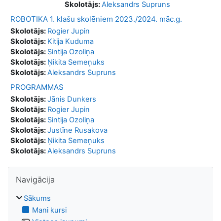
Skolotājs:
Aleksandrs Supruns
ROBOTIKA 1. klašu skolēniem 2023./2024. māc.g.
Skolotājs:
Rogier Jupin
Skolotājs:
Kitija Kuduma
Skolotājs:
Sintija Ozoliņa
Skolotājs:
Ņikita Semeņuks
Skolotājs:
Aleksandrs Supruns
PROGRAMMAS
Skolotājs:
Jānis Dunkers
Skolotājs:
Rogier Jupin
Skolotājs:
Sintija Ozoliņa
Skolotājs:
Justīne Rusakova
Skolotājs:
Ņikita Semeņuks
Skolotājs:
Aleksandrs Supruns
Izlaist Navigācija
Navigācija
Sākums
Mani kursi