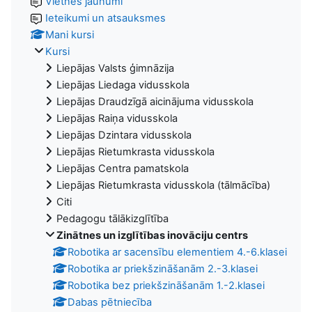
Vietnes jaunumi
Ieteikumi un atsauksmes
Mani kursi
Kursi
Liepājas Valsts ģimnāzija
Liepājas Liedaga vidusskola
Liepājas Draudzīgā aicinājuma vidusskola
Liepājas Raiņa vidusskola
Liepājas Dzintara vidusskola
Liepājas Rietumkrasta vidusskola
Liepājas Centra pamatskola
Liepājas Rietumkrasta vidusskola (tālmācība)
Citi
Pedagogu tālākizglītība
Zinātnes un izglītības inovāciju centrs
Robotika ar sacensību elementiem 4.-6.klasei
Robotika ar priekšzināšanām 2.-3.klasei
Robotika bez priekšzināšanām 1.-2.klasei
Dabas pētniecība