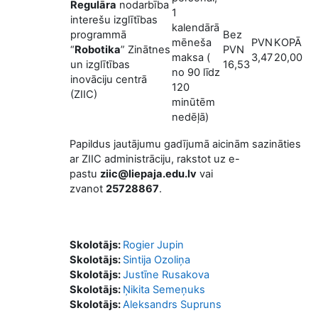
Regulāra
nodarbība
1
interešu izglītības
kalendārā
programmā
Bez
mēneša
PVN
KOPĀ
“
Robotika
” Zinātnes
PVN
maksa (
3,47
20,00
un izglītības
16,53
no 90 līdz
inovāciju centrā
120
(ZIIC)
minūtēm
nedēļā)
Papildus jautājumu gadījumā aicinām sazināties
ar ZIIC administrāciju, rakstot uz e-
pastu
ziic@liepaja.edu.lv
vai
zvanot
25728867
.
Skolotājs:
Rogier Jupin
Skolotājs:
Sintija Ozoliņa
Skolotājs:
Justīne Rusakova
Skolotājs:
Ņikita Semeņuks
Skolotājs:
Aleksandrs Supruns