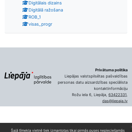
Digitālais dizains
Digitālā ražošana
ROB_1
visas_progr
Privātuma politika
Liepājas valstspilsētas pašvaldības
personas datu aizsardzības speciālista
kontaktinformāciju
Rožu iela 6, Liepāja,
63422331
,
das@liepaja.lv
Šajā tīmekļa vietnē tiek izmantotas tikai pirmās puses nepieciešamās