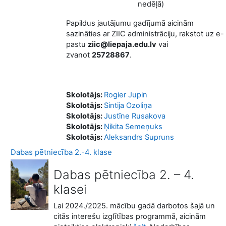
nedēļā)
Papildus jautājumu gadījumā aicinām
sazināties ar ZIIC administrāciju, rakstot uz e-
pastu
ziic@liepaja.edu.lv
vai
zvanot
25728867
.
Skolotājs:
Rogier Jupin
Skolotājs:
Sintija Ozoliņa
Skolotājs:
Justīne Rusakova
Skolotājs:
Ņikita Semeņuks
Skolotājs:
Aleksandrs Supruns
Dabas pētniecība 2.-4. klase
Dabas pētniecība 2. – 4.
klasei
Lai 2024./2025. mācību gadā darbotos šajā un
citās interešu izglītības programmā, aicinām