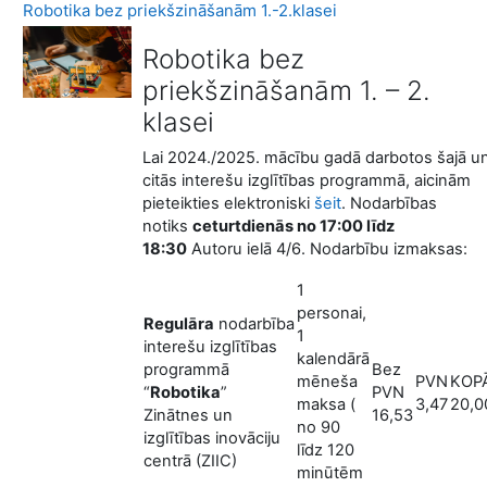
Robotika bez priekšzināšanām 1.-2.klasei
Robotika bez
priekšzināšanām 1. – 2.
klasei
Lai 2024./2025. mācību gadā darbotos šajā u
citās interešu izglītības programmā, aicinām
pieteikties elektroniski
šeit
. Nodarbības
notiks
ceturtdienās no 17:00 līdz
18:30
Autoru ielā 4/6. Nodarbību izmaksas:
1
personai,
Regulāra
nodarbība
1
interešu izglītības
kalendārā
programmā
Bez
mēneša
PVN
KOP
“
Robotika
”
PVN
maksa (
3,47
20,0
Zinātnes un
16,53
no 90
izglītības inovāciju
līdz 120
centrā (ZIIC)
minūtēm