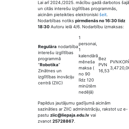
Lai arī 2024./2025. mācību gadā darbotos šaj
un citās interešu izglītības programmās,
aicinām pieteikties elektroniski
šeit
.
Nodarbības notiks
pirmdienās no 16:30 līdz
18:30
Autoru ielā 4/6. Nodarbību izmaksas:
1
personai,
Regulāra
nodarbība
1
interešu izglītības
kalendārā
programmā
Bez
mēneša
PVN
KOP
“
Robotika
”
PVN
maksa (
3,47
20,0
Zinātnes un
16,53
no 90
izglītības inovāciju
līdz 120
centrā (ZIIC)
minūtēm
nedēļā)
Papildus jautājumu gadījumā aicinām
sazināties ar ZIIC administrāciju, rakstot uz e-
pastu
ziic@liepaja.edu.lv
vai
zvanot
25728867
.