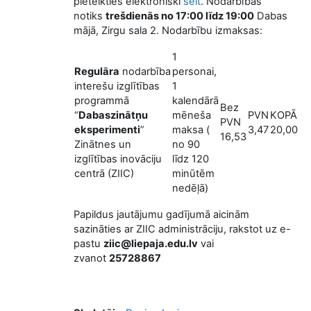
pieteikties elektroniski
šeit
. Nodarbības
notiks
trešdienās no 17:00 līdz 19:00
Dabas
mājā, Zirgu sala 2. Nodarbību izmaksas:
1
Regulāra
nodarbība
personai,
interešu izglītības
1
programmā
kalendārā
Bez
“
Dabaszinātņu
mēneša
PVN
KOPĀ
PVN
eksperimenti
”
maksa (
3,47
20,00
16,53
Zinātnes un
no 90
izglītības inovāciju
līdz 120
centrā (ZIIC)
minūtēm
nedēļā)
Papildus jautājumu gadījumā aicinām
sazināties ar ZIIC administrāciju, rakstot uz e-
pastu
ziic@liepaja.edu.lv
vai
zvanot
25728867