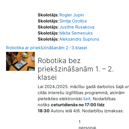
Skolotājs:
Rogier Jupin
Skolotājs:
Sintija Ozoliņa
Skolotājs:
Justīne Rusakova
Skolotājs:
Ņikita Semeņuks
Skolotājs:
Aleksandrs Supruns
Robotika ar priekšzināšanām 2.-3.klasei
Robotika bez
priekšzināšanām 1. – 2.
klasei
Lai 2024./2025. mācību gadā darbotos šajā u
citās interešu izglītības programmā, aicinām
pieteikties elektroniski
šeit
. Nodarbības
notiks
ceturtdienās no 17:00 līdz
18:30
Autoru ielā 4/6. Nodarbību izmaksas:
1
personai,