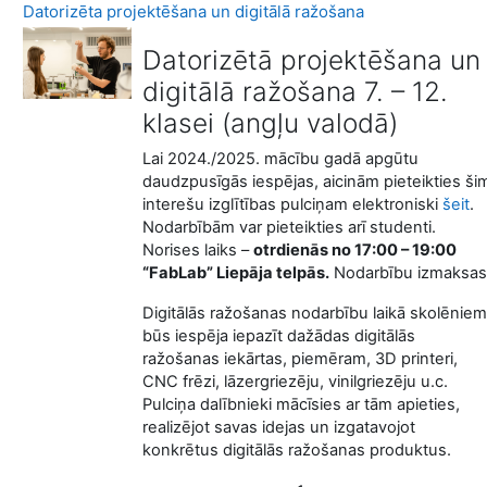
Datorizēta projektēšana un digitālā ražošana
Datorizētā projektēšana un
digitālā ražošana 7. – 12.
klasei (angļu valodā)
Lai 2024./2025. mācību gadā apgūtu
daudzpusīgās iespējas, aicinām pieteikties ši
interešu izglītības pulciņam elektroniski
šeit
.
Nodarbībām var pieteikties arī studenti.
Norises laiks –
otrdienās no 17:00 – 19:00
“FabLab” Liepāja telpās.
Nodarbību izmaksas
Digitālās ražošanas nodarbību laikā skolēniem
būs iespēja iepazīt dažādas digitālās
ražošanas iekārtas, piemēram, 3D printeri,
CNC frēzi, lāzergriezēju, vinilgriezēju u.c.
Pulciņa dalībnieki mācīsies ar tām apieties,
realizējot savas idejas un izgatavojot
konkrētus digitālās ražošanas produktus.