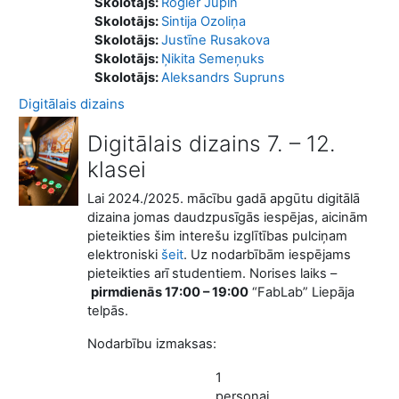
Skolotājs:
Rogier Jupin
Skolotājs:
Sintija Ozoliņa
Skolotājs:
Justīne Rusakova
Skolotājs:
Ņikita Semeņuks
Skolotājs:
Aleksandrs Supruns
Digitālais dizains
Digitālais dizains 7. – 12.
klasei
Lai 2024./2025. mācību gadā apgūtu digitālā
dizaina jomas daudzpusīgās iespējas, aicinām
pieteikties šim interešu izglītības pulciņam
elektroniski
šeit
. Uz nodarbībām iespējams
pieteikties arī studentiem. Norises laiks –
pirmdienās 17:00 – 19:00
“FabLab” Liepāja
telpās.
Nodarbību izmaksas:
1
personai,