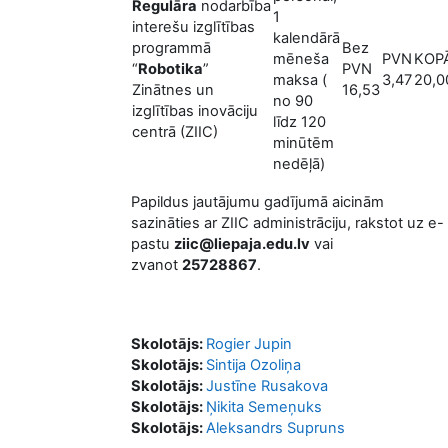
Regulāra
nodarbība
1
interešu izglītības
kalendārā
programmā
Bez
mēneša
PVN
KOP
“
Robotika
”
PVN
maksa (
3,47
20,0
Zinātnes un
16,53
no 90
izglītības inovāciju
līdz 120
centrā (ZIIC)
minūtēm
nedēļā)
Papildus jautājumu gadījumā aicinām
sazināties ar ZIIC administrāciju, rakstot uz e-
pastu
ziic@liepaja.edu.lv
vai
zvanot
25728867
.
Skolotājs:
Rogier Jupin
Skolotājs:
Sintija Ozoliņa
Skolotājs:
Justīne Rusakova
Skolotājs:
Ņikita Semeņuks
Skolotājs:
Aleksandrs Supruns