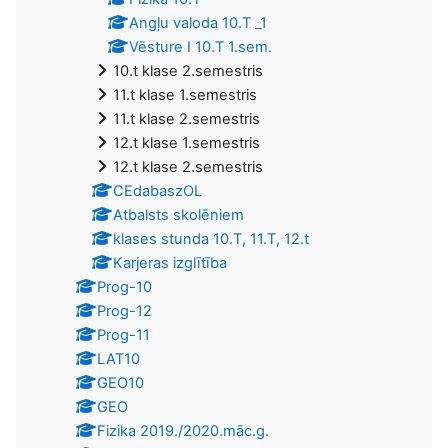
Angļu valoda 10.T _1
Vēsture I 10.T 1.sem.
10.t klase 2.semestris
11.t klase 1.semestris
11.t klase 2.semestris
12.t klase 1.semestris
12.t klase 2.semestris
CEdabaszOL
Atbalsts skolēniem
klases stunda 10.T, 11.T, 12.t
Karjeras izglītība
Prog-10
Prog-12
Prog-11
LAT10
GEO10
GEO
Fizika 2019./2020.māc.g.