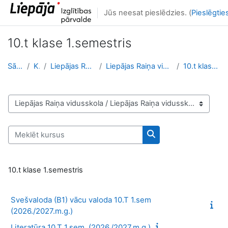
Atvērt galveno saturu
Jūs neesat pieslēdzies. (
Pieslēgtie
10.t klase 1.semestris
Sākums
Kursi
Liepājas Raiņa vidusskola
Liepājas Raiņa vidusskola (tālmācība)
10.t klase 1.semestris
Kursu kategorijas
Meklēt kursus
Meklēt kursus
10.t klase 1.semestris
Svešvaloda (B1) vācu valoda 10.T 1.sem
(2026./2027.m.g.)
Literatūra 10.T 1.sem. (2026./2027.m.g.)