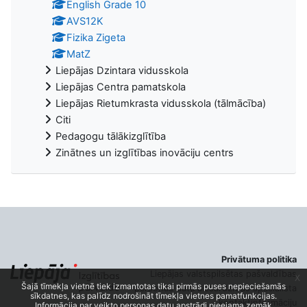
English Grade 10
AVS12K
Fizika Zigeta
MatZ
Liepājas Dzintara vidusskola
Liepājas Centra pamatskola
Liepājas Rietumkrasta vidusskola (tālmācība)
Citi
Pedagogu tālākizglītība
Zinātnes un izglītības inovāciju centrs
Privātuma politika
Liepājas valstspilsētas pašvaldības
x
Šajā tīmekļa vietnē tiek izmantotas tikai pirmās puses nepieciešamās
personas datu aizsardzības speciālista
sīkdatnes, kas palīdz nodrošināt tīmekļa vietnes pamatfunkcijas.
kontaktinformāciju
Informācija par veikto personas datu apstrādi pieejama zemāk