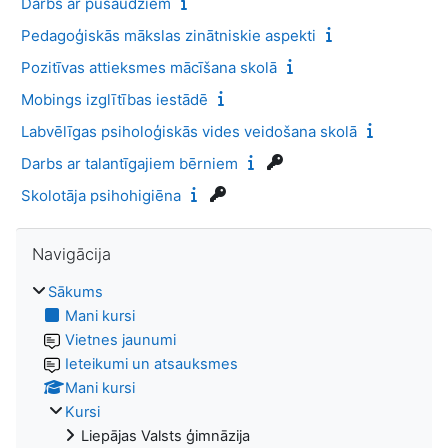
Darbs ar pusaudžiem
Pedagoģiskās mākslas zinātniskie aspekti
Pozitīvas attieksmes mācīšana skolā
Mobings izglītības iestādē
Labvēlīgas psiholoģiskās vides veidošana skolā
Darbs ar talantīgajiem bērniem
Skolotāja psihohigiēna
Izlaist Navigācija
Navigācija
Sākums
Mani kursi
Vietnes jaunumi
Ieteikumi un atsauksmes
Mani kursi
Kursi
Liepājas Valsts ģimnāzija