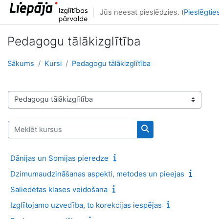
Atvērt galveno saturu
Jūs neesat pieslēdzies. (
Pieslēgtie
Pedagogu tālākizglītība
Sākums
Kursi
Pedagogu tālākizglītība
Kursu kategorijas
Meklēt kursus
Meklēt kursus
Dānijas un Somijas pieredze
Dzimumaudzināšanas aspekti, metodes un pieejas
Saliedētas klases veidošana
Izglītojamo uzvedība, to korekcijas iespējas