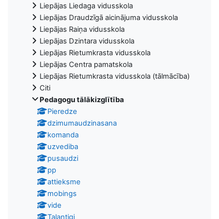
Liepājas Liedaga vidusskola
Liepājas Draudzīgā aicinājuma vidusskola
Liepājas Raiņa vidusskola
Liepājas Dzintara vidusskola
Liepājas Rietumkrasta vidusskola
Liepājas Centra pamatskola
Liepājas Rietumkrasta vidusskola (tālmācība)
Citi
Pedagogu tālākizglītība
Pieredze
dzimumaudzinasana
komanda
uzvediba
pusaudzi
pp
attieksme
mobings
vide
Talantigi