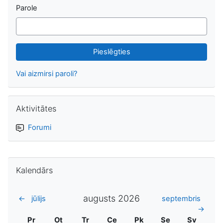
Parole
Vai aizmirsi paroli?
Izlaist Aktivitātes
Aktivitātes
Forumi
Izlaist Kalendārs
Kalendārs
augusts 2026
←
jūlijs
septembris
→
Pirmdiena
Otrdiena
Trešdiena
Ceturtdiena
Piektdiena
Sestdiena
Svētdien
Pr
Ot
Tr
Ce
Pk
Se
Sv