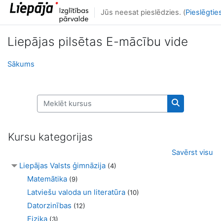
Atvērt galveno saturu
Jūs neesat pieslēdzies. (
Pieslēgtie
Liepājas pilsētas E-mācību vide
Sākums
Meklēt kursus
Meklēt kursu
Kursu kategorijas
Savērst visu
Liepājas Valsts ģimnāzija
(4)
Matemātika
(9)
Latviešu valoda un literatūra
(10)
Datorzinības
(12)
Fizika
(3)